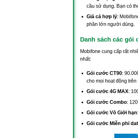
cầu sử dụng. Bạn có th
Giá cả hợp lý
: Mobifon
phần lớn người dùng.
Danh sách các gói
Mobifone cung cấp rất nhi
nhất:
Gói cước CT90
: 90.0
cho mọi hoạt động trên 
Gói cước 4G MAX
: 10
Gói cước Combo
: 120
Gói cước Vô Giới hạn
Gói cước Miễn phí da