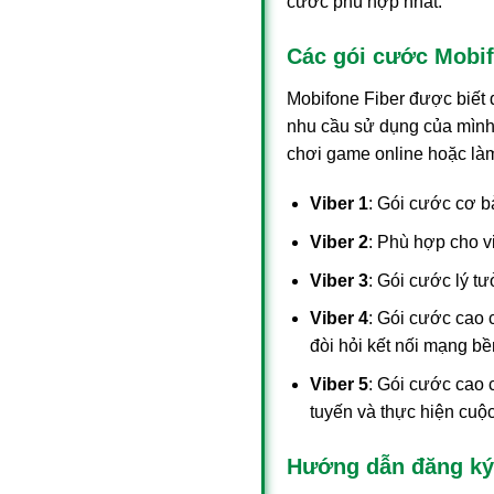
cước phù hợp nhất.
Các gói cước Mobif
Mobifone Fiber được biết đ
nhu cầu sử dụng của mình,
chơi game online hoặc làm
Viber 1
: Gói cước cơ b
Viber 2
: Phù hợp cho v
Viber 3
: Gói cước lý t
Viber 4
: Gói cước cao 
đòi hỏi kết nối mạng b
Viber 5
: Gói cước cao 
tuyến và thực hiện cuộc
Hướng dẫn đăng ký