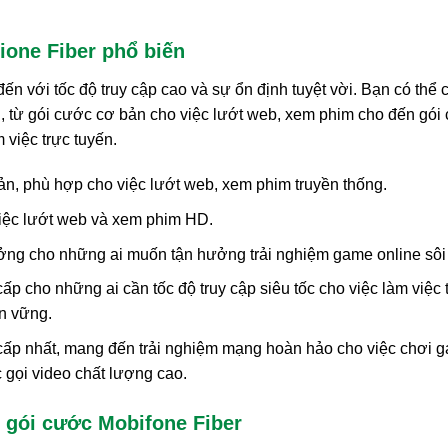
ione Fiber phổ biến
ến với tốc độ truy cập cao và sự ổn định tuyệt vời. Bạn có thể
 từ gói cước cơ bản cho việc lướt web, xem phim cho đến gói
 việc trực tuyến.
ản, phù hợp cho việc lướt web, xem phim truyền thống.
iệc lướt web và xem phim HD.
ưởng cho những ai muốn tận hưởng trải nghiệm game online sôi
cấp cho những ai cần tốc độ truy cập siêu tốc cho việc làm việc
ền vững.
cấp nhất, mang đến trải nghiệm mạng hoàn hảo cho việc chơi ga
 gọi video chất lượng cao.
 gói cước Mobifone Fiber