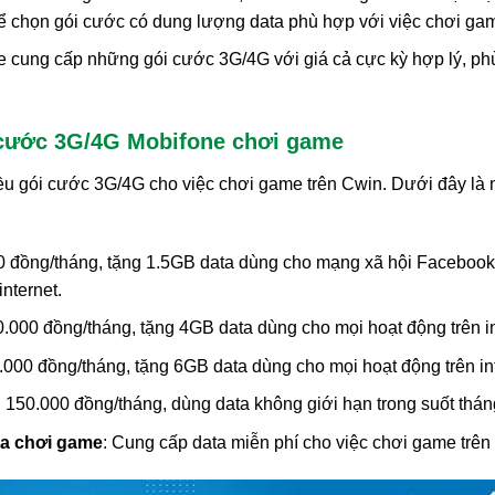
ể chọn gói cước có dung lượng data phù hợp với việc chơi gam
e cung cấp những gói cước 3G/4G với giá cả cực kỳ hợp lý, phù
 cước 3G/4G Mobifone chơi game
ều gói cước 3G/4G cho việc chơi game trên Cwin. Dưới đây là 
00 đồng/tháng, tặng 1.5GB data dùng cho mạng xã hội Facebook
internet.
0.000 đồng/tháng, tặng 4GB data dùng cho mọi hoạt động trên in
.000 đồng/tháng, tặng 6GB data dùng cho mọi hoạt động trên int
: 150.000 đồng/tháng, dùng data không giới hạn trong suốt thán
ta chơi game
: Cung cấp data miễn phí cho việc chơi game trên