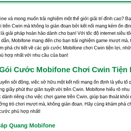
line và mong muốn trải nghiệm một thế giới giải trí đỉnh cao?
vời trên Cwin mà không lo gián đoạn bởi kết nối mạng kém ổn đị
là giải pháp hoàn hảo dành cho bạn! Với tốc độ internet siêu t
p dẫn, Mobifone mang đến cho bạn trải nghiệm game mượt mà, 
m phá chi tiết về các gói cước Mobifone chơi Cwin tiện lợi, nh
ù hợp nhất với nhu cầu của bạn!
Gói Cước Mobifone Chơi Cwin Tiện 
ực tuyến sôi động, việc sở hữu một kết nối mạng ổn định là yếu t
g giây phút thư giãn tuyệt vời trên Cwin. Mobifone hiểu rõ nhu
 dành riêng cho việc chơi game trên Cwin, giúp bạn thoát khỏi 
 hưởng trò chơi mượt mà, không gián đoạn. Hãy cùng khám phá ch
 cước phù hợp nhất!
 Cáp Quang Mobifone