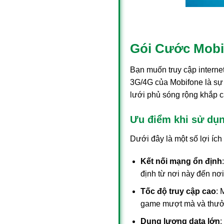
Gói Cước Mobi
Bạn muốn truy cập interne
3G/4G của Mobifone là sự 
lưới phủ sóng rộng khắp 
Ưu điểm khi sử dụ
Dưới đây là một số lợi íc
Kết nối mạng ổn định
định từ nơi này đến nơ
Tốc độ truy cập cao
: 
game mượt mà và thưởng
Dung lượng data lớn
: