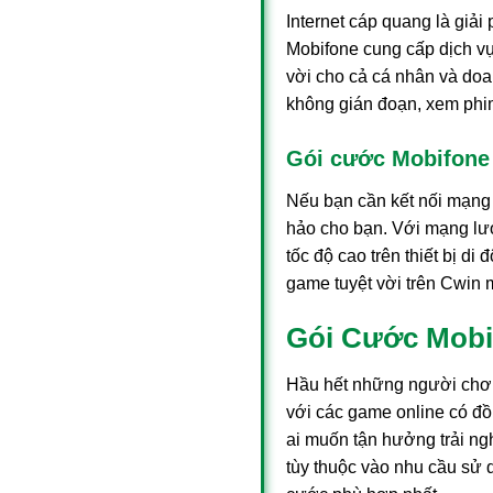
Internet cáp quang là giải
Mobifone cung cấp dịch vụ
vời cho cả cá nhân và doa
không gián đoạn, xem phim
Gói cước Mobifone 
Nếu bạn cần kết nối mạng 
hảo cho bạn. Với mạng lướ
tốc độ cao trên thiết bị d
game tuyệt vời trên Cwin m
Gói Cước Mobi
Hầu hết những người chơi 
với các game online có đồ
ai muốn tận hưởng trải ng
tùy thuộc vào nhu cầu sử 