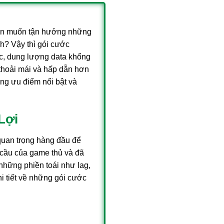
 Bạn muốn tận hưởng những
nh? Vậy thì gói cước
ốc, dung lượng data khổng
thoải mái và hấp dẫn hơn
ững ưu điểm nổi bật và
Lợi
ố quan trọng hàng đầu để
 cầu của game thủ và đã
những phiền toái như lag,
i tiết về những gói cước