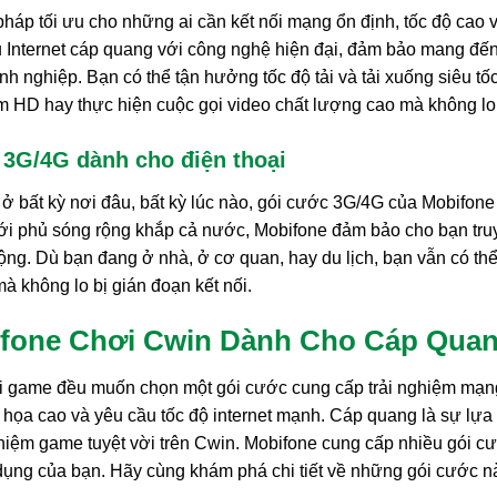
 pháp tối ưu cho những ai cần kết nối mạng ổn định, tốc độ cao
 Internet cáp quang với công nghệ hiện đại, đảm bảo mang đến
nh nghiệp. Bạn có thể tận hưởng tốc độ tải và tải xuống siêu 
 HD hay thực hiện cuộc gọi video chất lượng cao mà không lo b
3G/4G dành cho điện thoại
ở bất kỳ nơi đâu, bất kỳ lúc nào, gói cước 3G/4G của Mobifone
i phủ sóng rộng khắp cả nước, Mobifone đảm bảo cho bạn truy 
i động. Dù bạn đang ở nhà, ở cơ quan, hay du lịch, bạn vẫn có t
à không lo bị gián đoạn kết nối.
fone Chơi Cwin Dành Cho Cáp Qua
game đều muốn chọn một gói cước cung cấp trải nghiệm mạng tố
 họa cao và yêu cầu tốc độ internet mạnh. Cáp quang là sự lự
hiệm game tuyệt vời trên Cwin. Mobifone cung cấp nhiều gói 
dụng của bạn. Hãy cùng khám phá chi tiết về những gói cước n